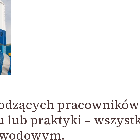
hodzących pracowników
u lub praktyki – wszyst
zawodowym.