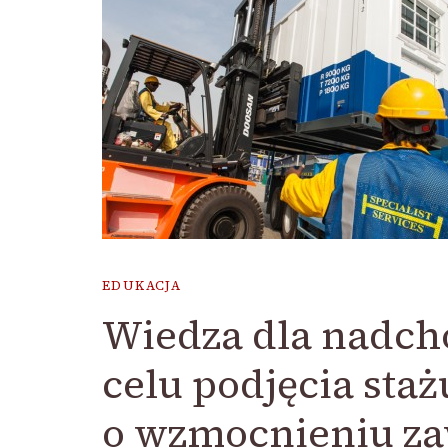
EDUKACJA
Wiedza dla nadc
celu podjęcia staż
o wzmocnieniu 