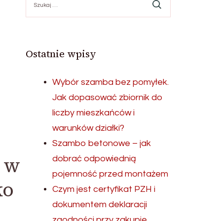
Ostatnie wpisy
Wybór szamba bez pomyłek.
Jak dopasować zbiornik do
liczby mieszkańców i
warunków działki?
Szambo betonowe – jak
 w
dobrać odpowiednią
pojemność przed montażem
ko
Czym jest certyfikat PZH i
dokumentem deklaracji
zgodności przy zakupie