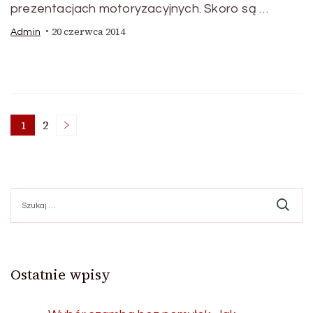
prezentacjach motoryzacyjnych. Skoro są …
20 czerwca 2014
Admin
Stronicowanie
1
2
Strona
Strona
wpisów
Szukaj:
Ostatnie wpisy