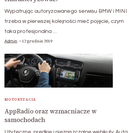
Wypatrując autoryzowanego serwisu BMW i MINI
trzeba w pierwszej kolejności mieć pojęcie, czym
taka profesjonalna …
12 grudnia 2019
Admin
MOTORYZACJA
AppRadio oraz wzmacniacze w
samochodach
Użyteczne, prędkie i niezniszczalne wehikuły. Auta