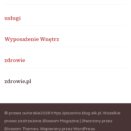
usługi
Wyposażenie Wnętrz
zdrowie
zdrowie.pl
© prawa autorskie2026
https://pisanina.blog.elk.pl
. Wszelkie
prawa zastrzeżone.
Blossom Magazine | Stworzony przez
Blossom Themes
.
Wspierany przez
WordPress
.