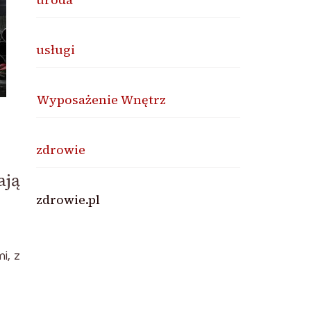
usługi
Wyposażenie Wnętrz
zdrowie
ają
zdrowie.pl
i, z