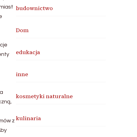
omiast
budownictwo
e
Dom
cje
edukacja
enty
inne
 a
kosmetyki naturalne
czną,
kulinaria
emów z
Aby