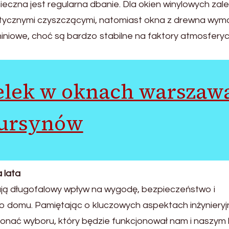
ieczna jest regularna dbanie. Dla okien winylowych zale
istycznymi czyszczącymi, natomiast okna z drewna wym
niowe, choć są bardzo stabilne na faktory atmosfery
elek w oknach warszaw
ursynów
 lata
ają długofalowy wpływ na wygodę, bezpieczeństwo i
 domu. Pamiętając o kluczowych aspektach inżynieryj
nać wyboru, który będzie funkcjonował nam i naszym b