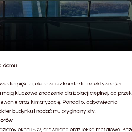
go domu
estia piękna, ale również komfortu i efektywności
ają kluczowe znaczenie dla izolacji cieplnej, co prze
zewanie oraz klimatyzację. Ponadto, odpowiednio
er budynku i nadać mu oryginalny styl.
borów
ziemy okna PCV, drewniane oraz lekko metalowe. Każ