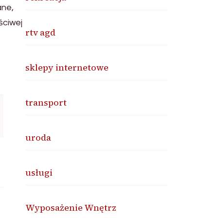
ane,
ściwej
rtv agd
sklepy internetowe
transport
uroda
usługi
Wyposażenie Wnętrz