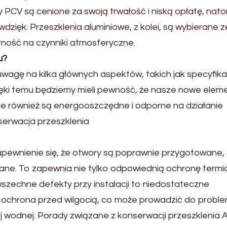
y PCV są cenione za swoją trwałość i niską opłatę, nat
zięk. Przeszklenia aluminiowe, z kolei, są wybierane z
rność na czynniki atmosferyczne.
u?
wagę na kilka głównych aspektów, takich jak specyfika
ięki temu będziemy mieli pewność, że nasze nowe elem
 ale również są energooszczędne i odporne na działanie
serwacja przeszklenia
pewnienie się, że otwory są poprawnie przygotowane,
ane. To zapewnia nie tylko odpowiednią ochronę termi
szechne defekty przy instalacji to niedostateczne
e ochrona przed wilgocią, co może prowadzić do probl
j wodnej. Porady związane z konserwacji przeszklenia 