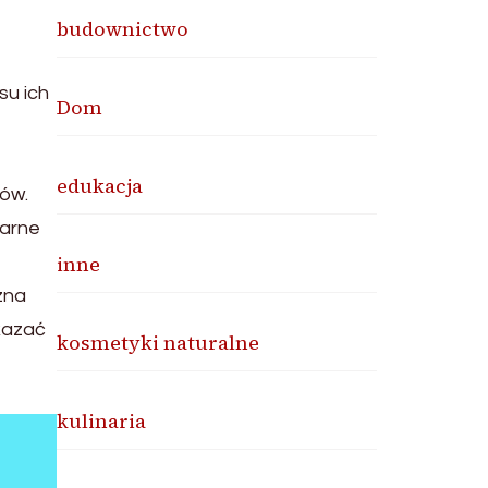
budownictwo
u ich
Dom
edukacja
ków.
larne
inne
zna
kazać
kosmetyki naturalne
kulinaria