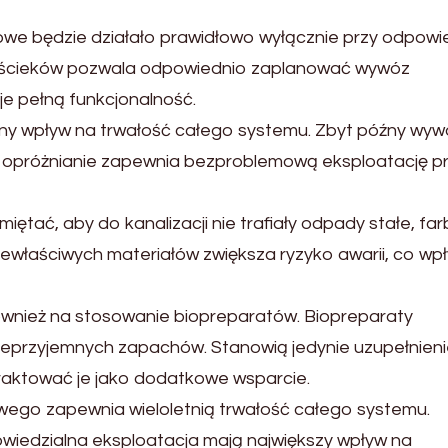
we będzie działało prawidłowo wyłącznie przy odpowi
u ścieków pozwala odpowiednio zaplanować wywóz
je pełną funkcjonalność.
y wpływ na trwałość całego systemu. Zbyt późny wyw
ne opróżnianie zapewnia bezproblemową eksploatację p
ać, aby do kanalizacji nie trafiały odpady stałe, far
iewłaściwych materiałów zwiększa ryzyko awarii, co wp
ównież na stosowanie biopreparatów. Biopreparaty
ieprzyjemnych zapachów. Stanowią jedynie uzupełnien
traktować je jako dodatkowe wsparcie.
ego zapewnia wieloletnią trwałość całego systemu.
owiedzialna eksploatacja mają największy wpływ na