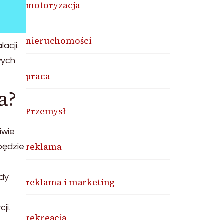
motoryzacja
nieruchomości
acji.
wych
praca
a?
Przemysł
iwie
reklama
będzie
dy
reklama i marketing
ji.
rekreacja