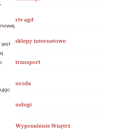
w
rtv agd
nowej.
sklepy internetowe
 jest
ej
transport
o
uroda
ując
usługi
Wyposażenie Wnętrz