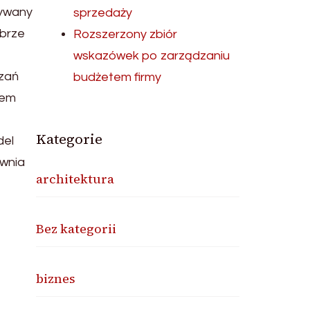
tywany
sprzedaży
obrze
Rozszerzony zbiór
wskazówek po zarządzaniu
ązań
budżetem firmy
wem
Kategorie
del
ewnia
architektura
Bez kategorii
biznes